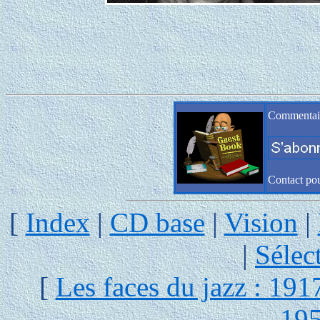
Commentaire
Contact po
[
Index
|
CD base
|
Vision
|
|
Sélec
[
Les faces du jazz : 191
19